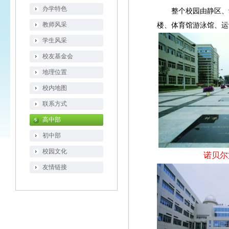
办学特色
整个校园由静区、
教师风采
楼、体育馆游泳馆、运
学生风采
校友基金会
地理位置
校内地图
联系方式
高中部
初中部
校园文化
诺贝尔
友情链接